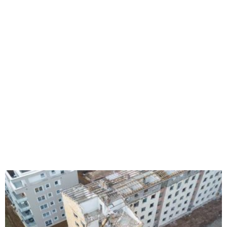
Name
*
Vorname
Nachname
E-Mail
*
Telefon
Ihre Nachricht
*
Mit dem Absenden stimme ich den
Datenschutzbestimmungen zu
Website
Absenden